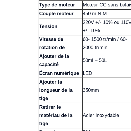
Type de moteur
Moteur CC sans balai
Couple moteur
450 m N.M
220V +/- 10% ou 110
Tension
+/- 10%
Vitesse de
60- 1500 tr/min / 60-
rotation de
2000 tr/min
Ajouter de la
50ml – 50L
capacité
Écran numérique
LED
Ajouter la
longueur de la
350mm
tige
Retirer le
matériau de la
Acier inoxydable
tige