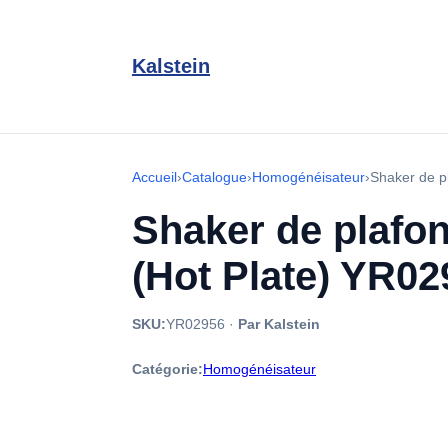
Kalstein
Accueil
›
Catalogue
›
Homogénéisateur
›
Shaker de p
Shaker de plafon
(Hot Plate) YR02
SKU:
YR02956
·
Par Kalstein
Catégorie:
Homogénéisateur