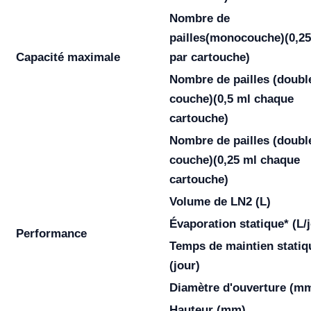
Nombre de
pailles
(monocouche)
(0,2
Capacité maximale
par cartouche)
Nombre de pailles
(doubl
couche)
(0,5 ml chaque
cartouche)
Nombre de pailles
(doubl
couche)
(0,25 ml chaque
cartouche)
Volume de LN2 (L)
Évaporation statique* (L/
Performance
Temps de maintien statiq
(jour)
Diamètre d'ouverture (m
Hauteur (mm)