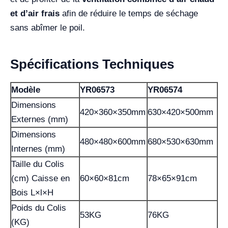
et d’air frais
afin de réduire le temps de séchage
sans abîmer le poil.
Spécifications Techniques
Modèle
YR06573
YR06574
Dimensions
420×360×350mm
630×420×500mm
Externes (mm)
Dimensions
480×480×600mm
680×530×630mm
Internes (mm)
Taille du Colis
(cm) Caisse en
60×60×81cm
78×65×91cm
Bois L×l×H
Poids du Colis
53KG
76KG
(KG)