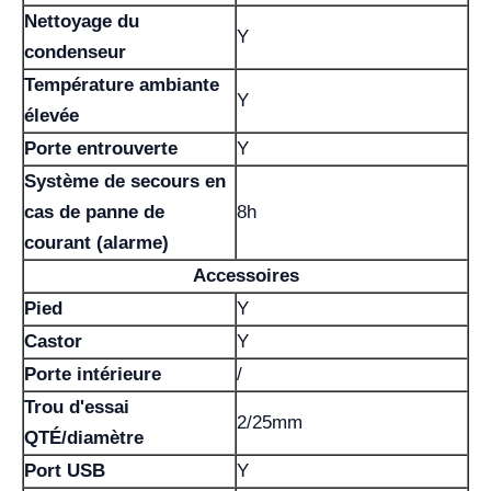
Nettoyage du
Y
condenseur
Température ambiante
Y
élevée
Porte entrouverte
Y
Système de secours en
cas de panne de
8h
courant (alarme)
Accessoires
Pied
Y
Castor
Y
Porte intérieure
/
Trou d'essai
2/25mm
QTÉ/diamètre
Port USB
Y