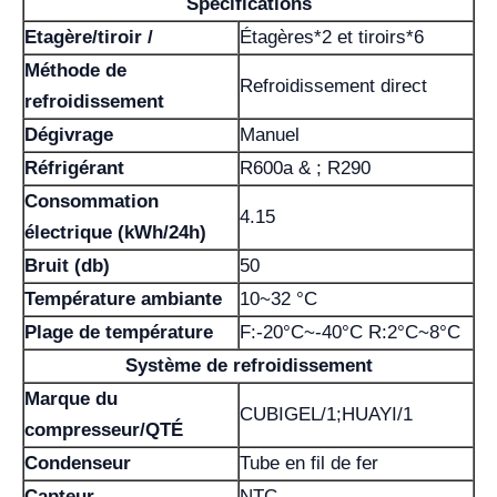
Spécifications
Etagère/tiroir /
Étagères*2 et tiroirs*6
Méthode de
Refroidissement direct
refroidissement
Dégivrage
Manuel
Réfrigérant
R600a & ; R290
Consommation
4.15
électrique (kWh/24h)
Bruit (db)
50
Température ambiante
10~32 °C
Plage de température
F:-20°C~-40°C R:2°C~8°C
Système de refroidissement
Marque du
CUBIGEL/1;HUAYI/1
compresseur/QTÉ
Condenseur
Tube en fil de fer
Capteur
NTC