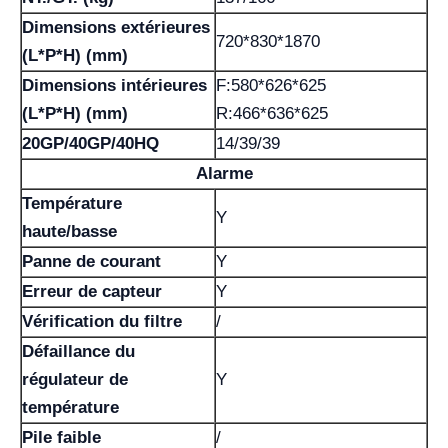
Dimensions extérieures
720*830*1870
(L*P*H) (mm)
Dimensions intérieures
F:580*626*625
(L*P*H) (mm)
R:466*636*625
20GP/40GP/40HQ
14/39/39
Alarme
Température
Y
haute/basse
Panne de courant
Y
Erreur de capteur
Y
Vérification du filtre
/
Défaillance du
régulateur de
Y
température
Pile faible
/