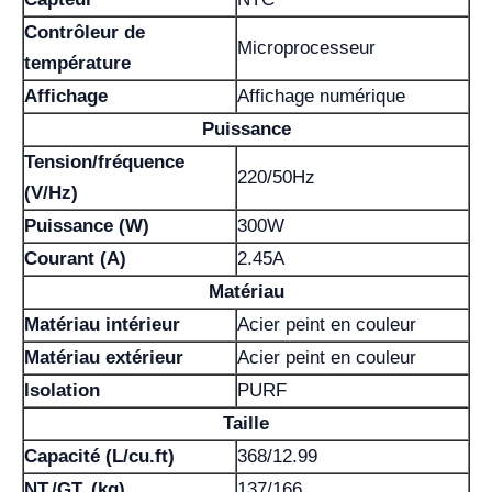
Contrôleur de
Microprocesseur
température
Affichage
Affichage numérique
Puissance
Tension/fréquence
220/50Hz
(V/Hz)
Puissance (W)
300W
Courant (A)
2.45A
Matériau
Matériau intérieur
Acier peint en couleur
Matériau extérieur
Acier peint en couleur
Isolation
PURF
Taille
Capacité (L/cu.ft)
368/12.99
NT./GT. (kg)
137/166