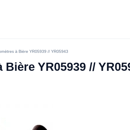
omètres à Bière YR05939 // YR05943
à Bière YR05939 // YR05