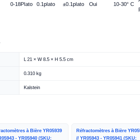
0-18Plato
0.1plato
±0.1plato
Oui
10-30° C
s
L 21 × W 8.5 × H 5.5 cm
0.310 kg
Kalstein
ractomètres à Bière YR05939
Réfractomètres à Bière YR05
YR05943 - YR05940 (SKU:
// YR05943 - YR05941 (SKU: