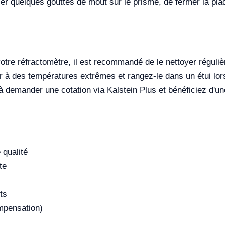
acer quelques gouttes de moût sur le prisme, de fermer la plaq
otre réfractomètre, il est recommandé de le nettoyer réguli
r à des températures extrêmes et rangez-le dans un étui lorsq
à demander une cotation via Kalstein Plus et bénéficiez d'u
 qualité
te
ts
mpensation)