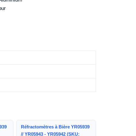
pur
939
Réfractomètres à Bière YR05939
// YR05943 - YR05942 (SKU: