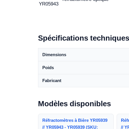
YR05943
Spécifications technique
Dimensions
Poids
Fabricant
Modèles disponibles
Réfractomètres à Bière YR05939
Réf
// YR05943 - YR05939 (SKU:
// 