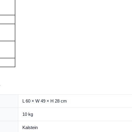
s
L 60 × W 49 × H 28 cm
10 kg
Kalstein