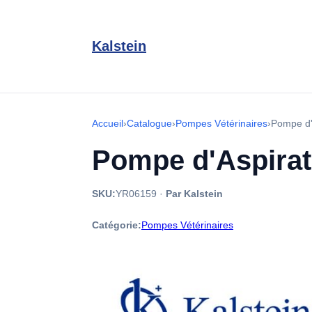
Kalstein
Accueil
›
Catalogue
›
Pompes Vétérinaires
›
Pompe d'A
Pompe d'Aspirati
SKU:
YR06159
·
Par Kalstein
Catégorie:
Pompes Vétérinaires