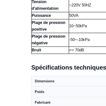
Tension
~220V 50HZ
d'alimentation
Puissance
50VA
Plage de pression
10~50kPa
positive
Plage de pression
-50~-10kPa
négative
Bruit
<= 70dB
Spécifications technique
Dimensions
Poids
Fabricant