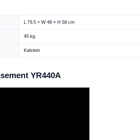
s
L 79.5 × W 48 × H 58 cm
45 kg
Kalstein
issement YR440A