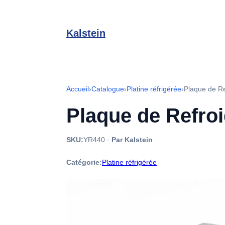
Kalstein
Accueil
›
Catalogue
›
Platine réfrigérée
›
Plaque de R
Plaque de Refro
SKU:
YR440
·
Par Kalstein
Catégorie:
Platine réfrigérée