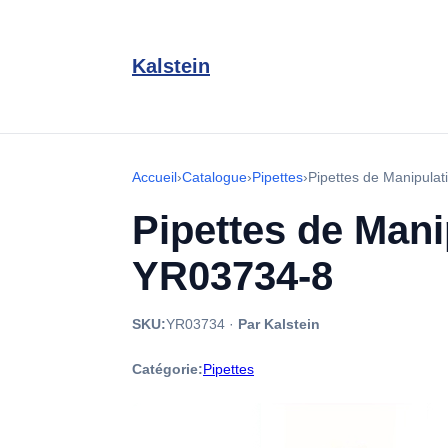
Kalstein
Accueil
›
Catalogue
›
Pipettes
›
Pipettes de Manipula
Pipettes de Mani
YR03734-8
SKU:
YR03734
·
Par Kalstein
Catégorie:
Pipettes