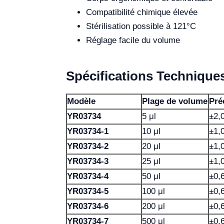
Compatibilité chimique élevée
Stérilisation possible à 121°C
Réglage facile du volume
Spécifications Technique
Modèle
Plage de volume
Pré
YR03734
5 μl
±2,
YR03734-1
10 μl
±1,
YR03734-2
20 μl
±1,
YR03734-3
25 μl
±1,
YR03734-4
50 μl
±0,
YR03734-5
100 μl
±0,
YR03734-6
200 μl
±0,
YR03734-7
500 μl
±0,