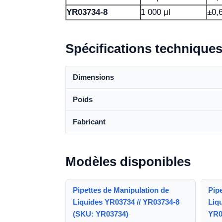
YR03734-8
1 000 μl
±0,
Spécifications technique
Dimensions
Poids
Fabricant
Modèles disponibles
Pipettes de Manipulation de
Pip
Liquides YR03734 // YR03734-8
Liq
(SKU: YR03734)
YR0