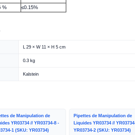
6 %
≤0.15%
s
L 29 × W 11 × H 5 cm
0.3 kg
Kalstein
ettes de Manipulation de
Pipettes de Manipulation de
uides YR03734 // YR03734-8 -
Liquides YR03734 // YR03734-
3734-1 (SKU: YR03734)
YR03734-2 (SKU: YR03734)