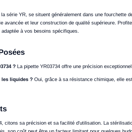
ue la série YR, se situent généralement dans une fourchett
gie avancée et leur construction de qualité supérieure. Profit
n adaptée à vos besoins spécifiques.
Posées
03734 ?
La pipette YR03734 offre une précision exceptionnel
 les liquides ?
Oui, grâce à sa résistance chimique, elle es
ts
citons sa précision et sa facilité d'utilisation. La stérilisat
is, son coût peut être un facteur limitant pour quelques budg