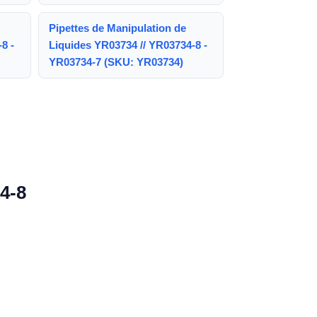
Pipettes de Manipulation de
8 -
Liquides YR03734 // YR03734-8 -
YR03734-7 (SKU: YR03734)
4-8