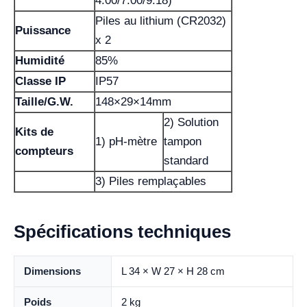
4.00/7.00/9.18)
Piles au lithium (CR2032)
Puissance
x 2
Humidité
85%
Classe IP
IP57
Taille/G.W.
148×29×14mm
2) Solution
Kits de
1) pH-mètre
tampon
compteurs
standard
3) Piles remplaçables
Spécifications techniques
Dimensions
L 34 × W 27 × H 28 cm
Poids
2 kg