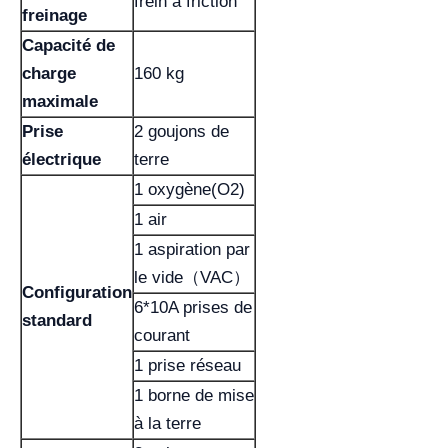
frein à friction
freinage
Capacité de
charge
160 kg
maximale
Prise
2 goujons de
électrique
terre
1 oxygène(O2)
1 air
1 aspiration par
le vide（VAC）
Configuration
6*10A prises de
standard
courant
1 prise réseau
1 borne de mise
à la terre