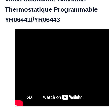
Thermostatique Programmable
YR06441//YR06443