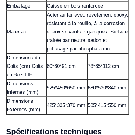
Emballage
Caisse en bois renforcée
Acier au fer avec revêtement époxy,
résistant à la rouille, à la corrosion
Matériau
et aux solvants organiques. Surface
traitée par neutralisation et
polissage par phosphatation.
Dimensions du
Colis (cm) Colis
60*60*91 cm
78*65*112 cm
en Bois LlH
Dimensions
525*450*650 mm
680*530*840 mm
Internes (mm)
Dimensions
425*335*370 mm
585*415*550 mm
Externes (mm)
Spécifications techniques