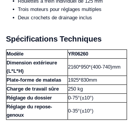
Roulettes à frein individuel de 125 mm
Trois moteurs pour réglages multiples
Deux crochets de drainage inclus
Spécifications Techniques
Modèle
YR06260
Dimension extérieure
2160*950*(400-740)mm
(L*L*H)
Plate-forme de matelas
1925*830mm
Charge de travail sûre
250 kg
Réglage du dossier
0-75°(±10°)
Réglage du repose-
0-35°(±10°)
genoux