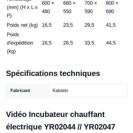
600 ×
660 ×
700 ×
800 ×
(mm) (H x L x
480
550
590
690
P)
Poids net (kg)
16,5
23,5
29,5
41,5
Poids
d'expédition
18,5
26,5
33,5
44,5
(kg)
Spécifications techniques
Fabricant
Kalstein
Vidéo Incubateur chauffant
électrique YR02044 // YR02047