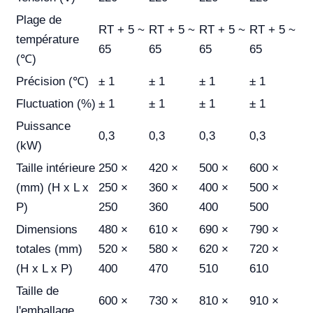
Plage de
RT + 5 ~
RT + 5 ~
RT + 5 ~
RT + 5 ~
température
65
65
65
65
(℃)
Précision (℃)
± 1
± 1
± 1
± 1
Fluctuation (%)
± 1
± 1
± 1
± 1
Puissance
0,3
0,3
0,3
0,3
(kW)
Taille intérieure
250 ×
420 ×
500 ×
600 ×
(mm) (H x L x
250 ×
360 ×
400 ×
500 ×
P)
250
360
400
500
Dimensions
480 ×
610 ×
690 ×
790 ×
totales (mm)
520 ×
580 ×
620 ×
720 ×
(H x L x P)
400
470
510
610
Taille de
600 ×
730 ×
810 ×
910 ×
l'emballage