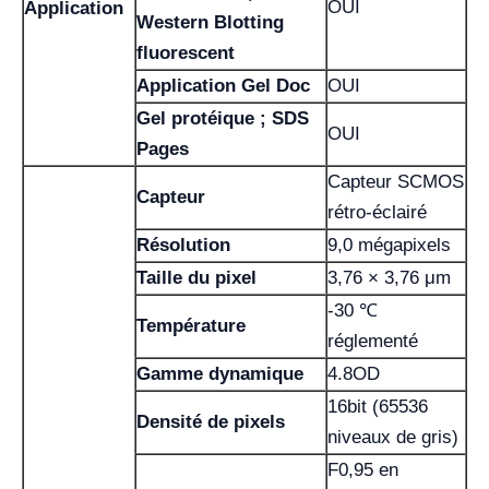
OUI
Application
Western Blotting
fluorescent
Application Gel Doc
OUI
Gel protéique ; SDS
OUI
Pages
Capteur SCMOS
Capteur
rétro-éclairé
Résolution
9,0 mégapixels
Taille du pixel
3,76 × 3,76 μm
-30 ℃
Température
réglementé
Gamme dynamique
4.8OD
16bit (65536
Densité de pixels
niveaux de gris)
F0,95 en