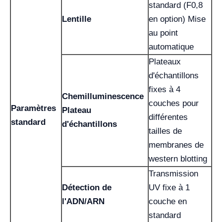
standard (F0,8
Lentille
en option) Mise
au point
automatique
Plateaux
d'échantillons
fixes à 4
Chemilluminescence
couches pour
Paramètres
Plateau
différentes
standard
d'échantillons
tailles de
membranes de
western blotting
Transmission
Détection de
UV fixe à 1
l'ADN/ARN
couche en
standard