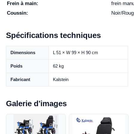
Frein à main:
frein manu
Coussin:
Noir/Roug
Spécifications techniques
Dimensions
L 51 × W 99 × H 90 cm
Poids
62 kg
Fabricant
Kalstein
Galerie d'images