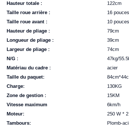
Hauteur totale :
122cm
Taille roue arrière :
16 pouce
Taille roue avant :
10 pouce
Hauteur de pliage :
79cm
Longueur de pliage :
39cm
Largeur de pliage :
74cm
N/G :
47kg/55.5
Matériau du cadre :
acier
Taille du paquet:
84cm*44
Charge:
130KG
Zone de gestion :
15KM
Vitesse maximum
6km/h
Moteur:
250 W * 2
Tambours:
Plomb-ac