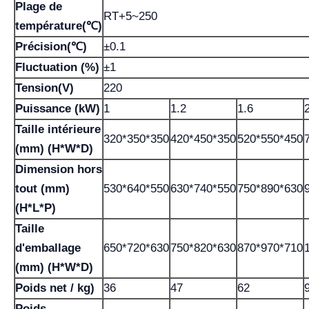
Plage de
RT+5~250
température(℃)
Précision(℃)
±0.1
Fluctuation (%)
±1
Tension(V)
220
Puissance (kW)
1
1.2
1.6
Taille intérieure
320*350*350
420*450*350
520*550*450
(mm) (H*W*D)
Dimension hors
tout (mm)
530*640*550
630*740*550
750*890*630
(H*L*P)
Taille
d'emballage
650*720*630
750*820*630
870*970*710
(mm) (H*W*D)
Poids net / kg)
36
47
62
Poids