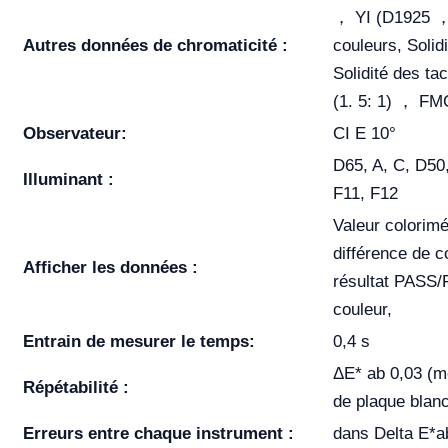
， YI (D1925 ， 
Autres données de chromaticité :
couleurs, Solid
Solidité des t
(1. 5: 1) ， FMC
Observateur:
CI E 10°
D65, A, C, D50,
Illuminant :
F11, F12
Valeur colorimé
différence de c
Afficher les données :
résultat PASS/
couleur,
Entrain de mesurer le temps:
0,4 s
ΔE* ab 0,03 (
Répétabilité :
de plaque blan
Erreurs entre chaque instrument :
dans Delta E*a