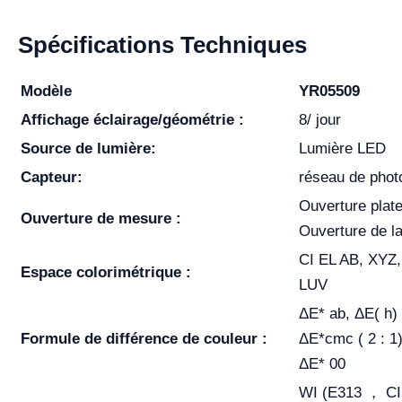
Spécifications Techniques
Modèle
YR05509
Affichage éclairage/géométrie :
8/ jour
Source de lumière:
Lumière LED
Capteur:
réseau de phot
Ouverture plat
Ouverture de mesure :
Ouverture de 
CI EL AB, XYZ,
Espace colorimétrique :
LUV
ΔE* ab, ΔE( h)
Formule de différence de couleur :
ΔE*cmc ( 2 : 1)
ΔE* 00
WI (E313 ， CI