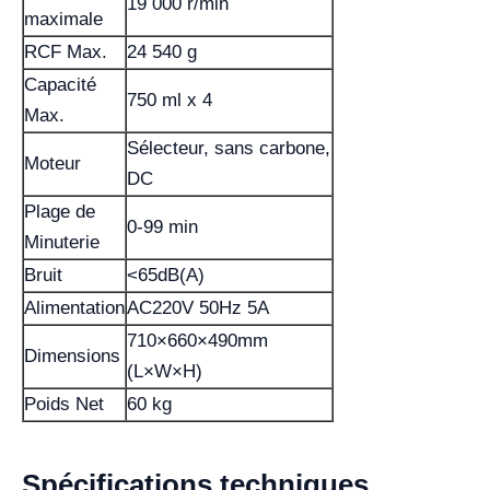
19 000 r/min
maximale
RCF Max.
24 540 g
Capacité
750 ml x 4
Max.
Sélecteur, sans carbone,
Moteur
DC
Plage de
0-99 min
Minuterie
Bruit
<65dB(A)
Alimentation
AC220V 50Hz 5A
710×660×490mm
Dimensions
(L×W×H)
Poids Net
60 kg
Spécifications techniques