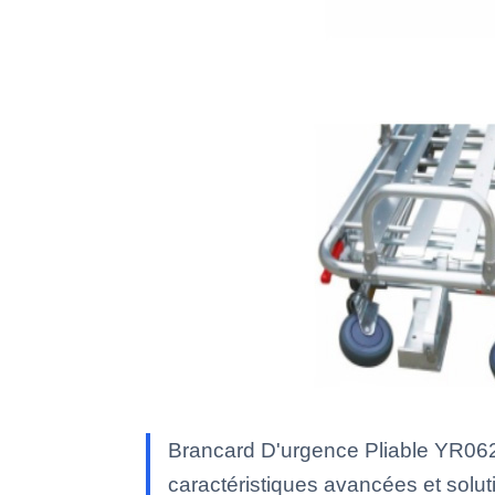
Brancard D'urgence Pliable YR062
caractéristiques avancées et soluti