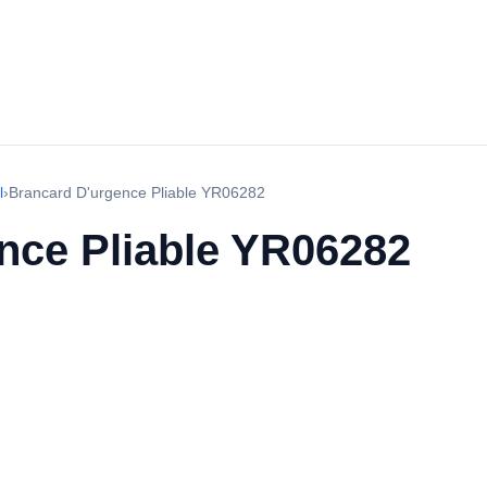
l
›
Brancard D'urgence Pliable YR06282
nce Pliable YR06282