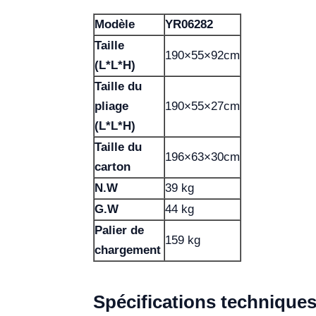
Modèle
YR06282
Taille
190×55×92cm
(L*L*H)
Taille du
pliage
190×55×27cm
(L*L*H)
Taille du
196×63×30cm
carton
N.W
39 kg
G.W
44 kg
Palier de
159 kg
chargement
Spécifications technique