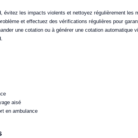
d, évitez les impacts violents et nettoyez régulièrement le
blème et effectuez des vérifications régulières pour garantir
nder une cotation ou à générer une cotation automatique via
d.
nce
yage aisé
ort en ambulance
s