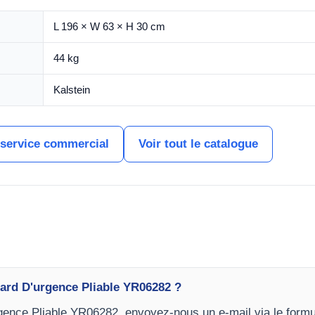
L 196 × W 63 × H 30 cm
44 kg
Kalstein
 service commercial
Voir tout le catalogue
ard D'urgence Pliable YR06282 ?
rgence Pliable YR06282, envoyez-nous un e-mail via le formu