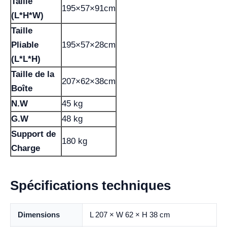
Taille
195×57×91cm
(L*H*W)
Taille
Pliable
195×57×28cm
(L*L*H)
Taille de la
207×62×38cm
Boîte
N.W
45 kg
G.W
48 kg
Support de
180 kg
Charge
Spécifications techniques
Dimensions
L 207 × W 62 × H 38 cm