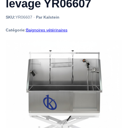
levage YR06607
SKU:
YR06607
·
Par Kalstein
Catégorie:
Baignoires vétérinaires