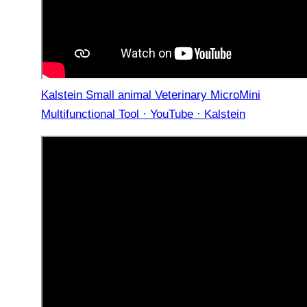
Kalstein Small animal Veterinary MicroMini
Multifunctional Tool · YouTube · Kalstein