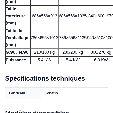
(mm)
Taille
extérieure
686×556×913
686×556×1035
840×600×97
(mm)
Taille de
l'emballage
786×656×1013
786×656×1135
940×610×100
(mm)
G.W. / N.W.
210/180 kg
230/200 kg
300/270 kg
Puissance
5.4 KW
5.4 KW
6.0 KW
Spécifications techniques
Fabricant
Kalstein