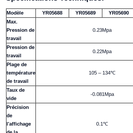
Modèle
YR05688
YR05689
YR05690
Max.
Pression de
0.23Mpa
travail
Pression de
0.22Mpa
travail
Plage de
température
105 – 134℃
de travail
Taux de
-0.081Mpa
vide
Précision
de
l'affichage
0.1℃
de la