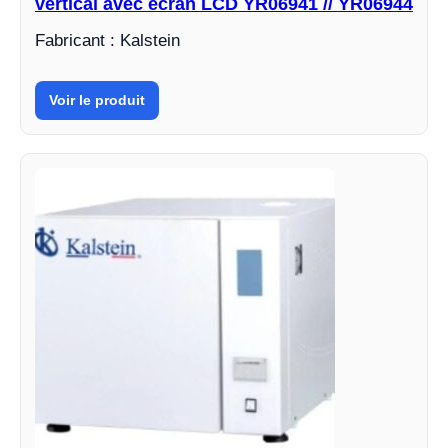
vertical avec écran LCD YR06941 // YR06944
Fabricant : Kalstein
Voir le produit