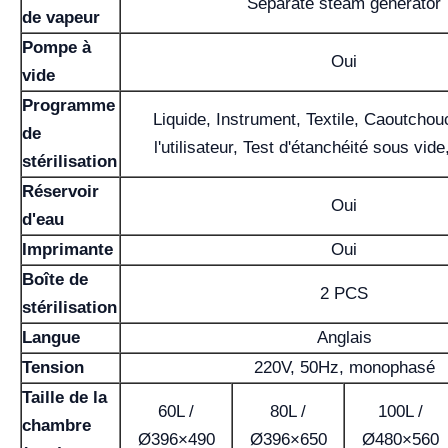
Separate steam generator
de vapeur
Pompe à
Oui
vide
Programme
Liquide, Instrument, Textile, Caoutchouc
de
l'utilisateur, Test d'étanchéité sous vid
stérilisation
Réservoir
Oui
d'eau
Imprimante
Oui
Boîte de
2 PCS
stérilisation
Langue
Anglais
Tension
220V, 50Hz, monophasé
Taille de la
60L /
80L /
100L /
chambre
Ø396×490
Ø396×650
Ø480×560