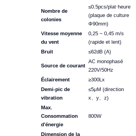
≤0.5pcs/plat·heure
Nombre de
(plaque de culture
colonies
Φ90mm)
Vitesse moyenne
0,25 ~ 0,45 m/s
du vent
(rapide et lent)
Bruit
≤62dB (A)
AC monophasé
Source de courant
220V/50Hz
Éclairement
≥300Lx
Demi-pic de
≤5μM (direction
vibration
x、y、z)
Max.
Consommation
800W
d'énergie
Dimension de la