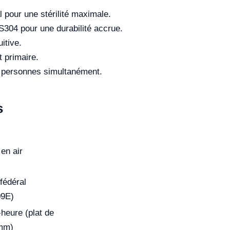
l pour une stérilité maximale.
S304 pour une durabilité accrue.
itive.
t primaire.
x personnes simultanément.
s
 en air
fédéral
09E)
-heure (plat de
0mm)