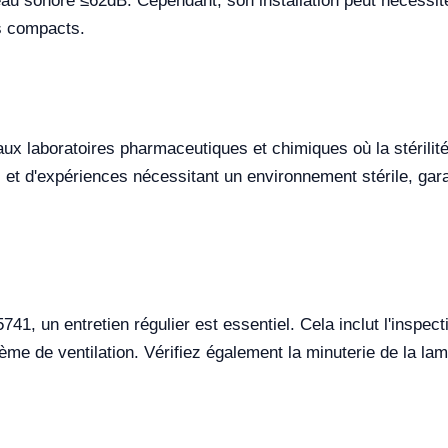
au sonore ≤62dB. Cependant, son installation peut nécessite
s compacts.
x laboratoires pharmaceutiques et chimiques où la stérilité e
 et d'expériences nécessitant un environnement stérile, gara
1, un entretien régulier est essentiel. Cela inclut l'inspect
stème de ventilation. Vérifiez également la minuterie de la lam