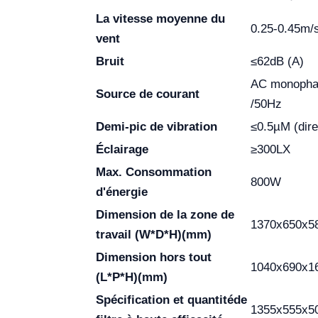
La vitesse moyenne du
0.25-0.45m/
vent
Bruit
≤62dB (A)
AC monopha
Source de courant
/50Hz
Demi-pic de vibration
≤0.5µM (direc
Éclairage
≥300LX
Max. Consommation
800W
d'énergie
Dimension de la zone de
1370x650x5
travail
(W*D*H)(mm)
Dimension hors tout
1040x690x1
(L*P*H)(mm)
Spécification et quantité
de
1355x555x5