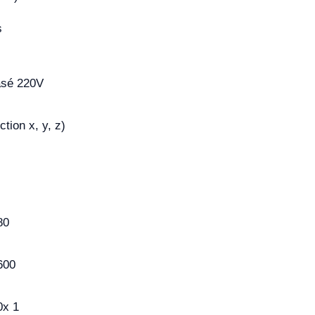
s
sé 220V
tion x, y, z)
80
600
0x 1