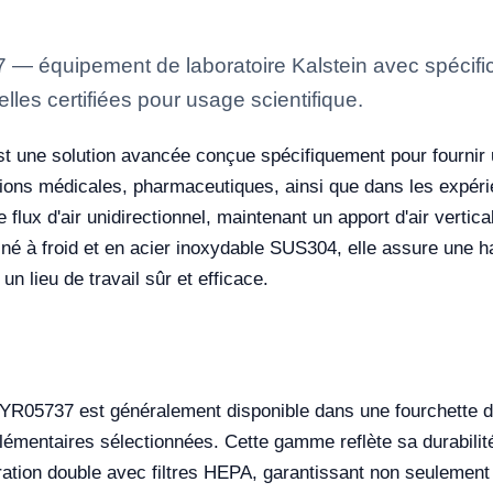
— équipement de laboratoire Kalstein avec spécifica
lles certifiées pour usage scientifique.
t une solution avancée conçue spécifiquement pour fournir 
cations médicales, pharmaceutiques, ainsi que dans les expér
lux d'air unidirectionnel, maintenant un apport d'air vertica
iné à froid et en acier inoxydable SUS304, elle assure une h
n lieu de travail sûr et efficace.
 YR05737 est généralement disponible dans une fourchette de
plémentaires sélectionnées. Cette gamme reflète sa durabilit
iltration double avec filtres HEPA, garantissant non seuleme