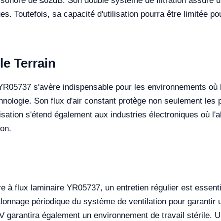
 sonore de ≤62dB. Son double système de filtration assure
es. Toutefois, sa capacité d'utilisation pourra être limitée 
le Terrain
 YR05737 s'avère indispensable pour les environnements où la 
nologie. Son flux d'air constant protège non seulement les 
lisation s'étend également aux industries électroniques où l'
ion.
e à flux laminaire YR05737, un entretien régulier est essent
talonnage périodique du système de ventilation pour garantir u
UV garantira également un environnement de travail stérile. 