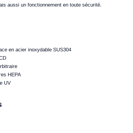
ais aussi un fonctionnement en toute sécurité.
urface en acier inoxydable SUS304
LCD
bitraire
ltres HEPA
pe UV
s