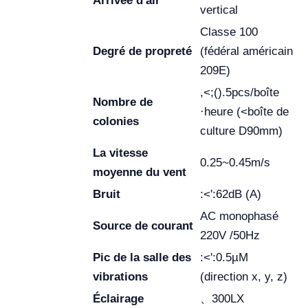
Arrivée d'air
vertical
Classe 100
Degré de propreté
(fédéral américain
209E)
,<;().5pcs/boîte
Nombre de
·heure (<boîte de
colonies
culture D90mm)
La vitesse
0.25~0.45m/s
moyenne du vent
Bruit
:<':62dB (A)
AC monophasé
Source de courant
220V /50Hz
Pic de la salle des
:<':0.5µM
vibrations
(direction x, y, z)
Éclairage
、300LX