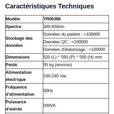
Caractéristiques Techniques
Modèle
YR06388
Spectre
300-650nm
Données du patient : >100000
Stockage des
Données QC : >100000
données
Données d'étalonnage : >100000
Dimensions
520 (L) * 550 (P) * 550 (H) mm
Poids
55 kg (environ)
Alimentation
100-240 Vac
électrique
Fréquence
50Hz
d'alimentation
Puissance
200VA
d'entrée