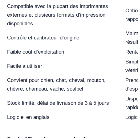
Compatible avec la plupart des imprimantes
Optio
externes et plusieurs formats d’impression
rappo
disponibles
Maint
Contrôle et calibrateur d’origine
résul
Faible coût d’exploitation
Renta
Simpl
Facile à utiliser
vétér
Convient pour chien, chat, cheval, mouton,
Prend
chèvre, chameau, vache, scalpel
d’es
Dispo
Stock limité, délai de livraison de 3 à 5 jours
rapid
Logiciel en anglais
Logic