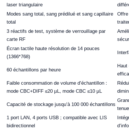
laser triangulaire
diffé
Modes sang total, sang prédilué et sang capillaire
Offre
total
trait
3 réactifs de test, système de verrouillage par
Améli
carte RF
sécur
Écran tactile haute résolution de 14 pouces
Inter
(1366*768)
Haut 
60 échantillons par heure
effic
Faible consommation de volume d’échantillon :
Rédui
mode CBC+DIFF ≤20 µL, mode CBC ≤10 µL
dimin
Grand
Capacité de stockage jusqu’à 100 000 échantillons
tenue
1 port LAN, 4 ports USB ; compatible avec LIS
Intég
bidirectionnel
d’inf