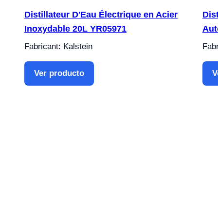
Distillateur D'Eau Électrique en Acier
Dis
Inoxydable 20L YR05971
Aut
Fabricant: Kalstein
Fabr
Ver producto
V