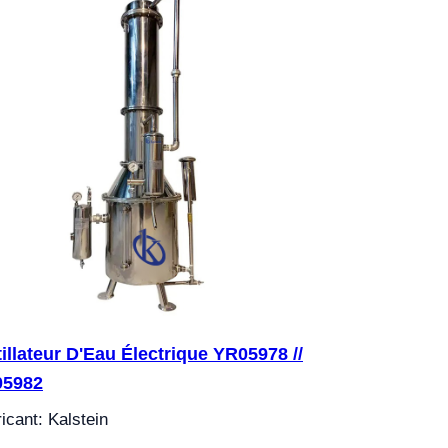
tillateur D'Eau Électrique YR05978 //
05982
icant: Kalstein