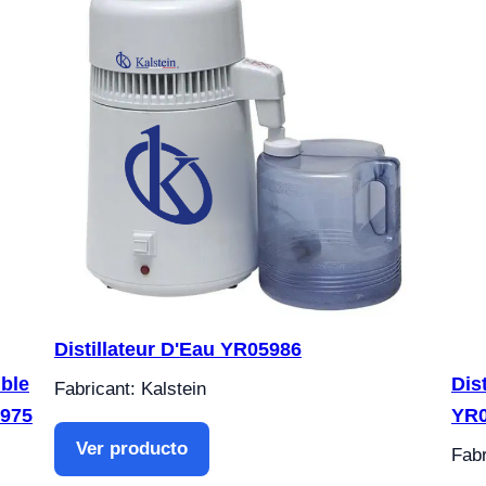
Distillateur D'Eau YR05986
uble
Dis
Fabricant: Kalstein
5975
YR
Ver producto
Fabr