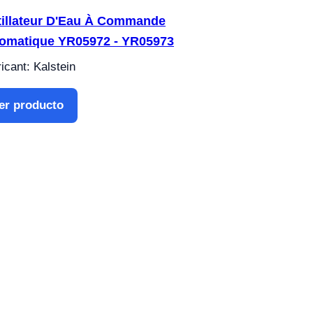
tillateur D'Eau À Commande
omatique YR05972 - YR05973
icant: Kalstein
er producto