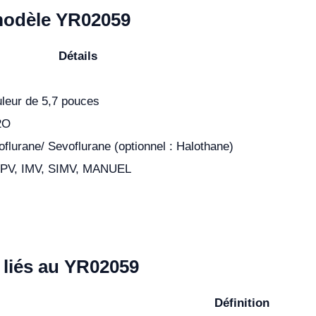
modèle YR02059
Détails
leur de 5,7 pouces
2O
oflurane/ Sevoflurane (optionnel : Halothane)
PPV, IMV, SIMV, MANUEL
 liés au YR02059
Définition