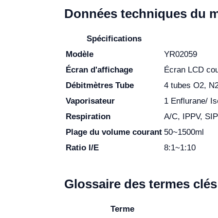
Données techniques du 
Spécifications
Modèle
YR02059
Écran d'affichage
Écran LCD cou
Débitmètres Tube
4 tubes O2, N
Vaporisateur
1 Enflurane/ Is
Respiration
A/C, IPPV, SI
Plage du volume courant
50~1500ml
Ratio I/E
8:1~1:10
Glossaire des termes clés
Terme