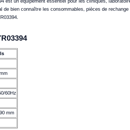
 est un équipement essentiel pour les cliniques, laboratoi
cial de bien connaître les consommables, pièces de rechange 
YR03394.
YR03394
ls
 mm
50/60Hz
690 mm