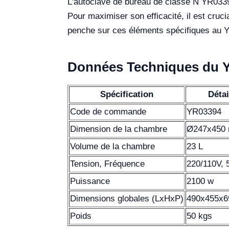
L'autoclave de bureau de classe N YR03394
Pour maximiser son efficacité, il est cru
penche sur ces éléments spécifiques au 
Données Techniques du 
Spécification
Détai
Code de commande
YR03394
Dimension de la chambre
Ø247x450
Volume de la chambre
23 L
Tension, Fréquence
220/110V, 
Puissance
2100 w
Dimensions globales (LxHxP)
490x455x
Poids
50 kgs