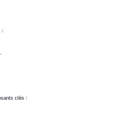
 :
.
sants clés :