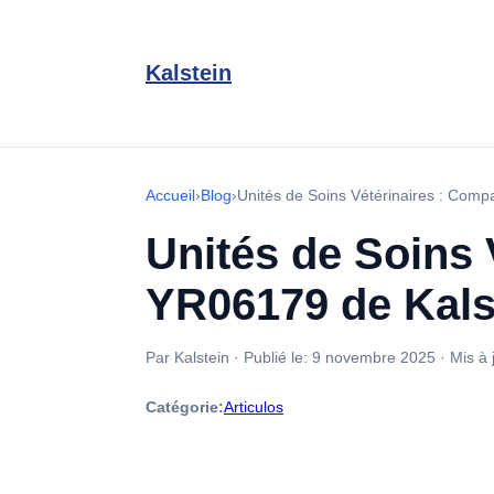
Kalstein
Accueil
›
Blog
›
Unités de Soins Vétérinaires : Compa
Unités de Soins 
YR06179 de Kalst
Par Kalstein
·
Publié le:
9 novembre 2025
·
Mis à 
Catégorie:
Articulos