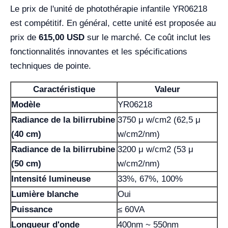
Le prix de l'unité de photothérapie infantile YR06218
est compétitif. En général, cette unité est proposée au
prix de
615,00 USD
sur le marché. Ce coût inclut les
fonctionnalités innovantes et les spécifications
techniques de pointe.
Caractéristique
Valeur
Modèle
YR06218
Radiance de la bilirrubine
3750 μ w/cm2 (62,5 μ
(40 cm)
w/cm2/nm)
Radiance de la bilirrubine
3200 μ w/cm2 (53 μ
(50 cm)
w/cm2/nm)
Intensité lumineuse
33%, 67%, 100%
Lumière blanche
Oui
Puissance
≤ 60VA
Longueur d'onde
400nm ~ 550nm