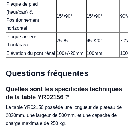
Plaque de pied
(haut/bas) &
15°/90°
15°/90°
90°
Positionnement
horizontal
Plaque arrière
75°/5°
45°/20°
70°
(haut/bas)
Élévation du pont rénal
100+/-20mm
100mm
10
Questions fréquentes
Quelles sont les spécificités techniques
de la table YR02156 ?
La table YR02156 possède une longueur de plateau de
2020mm, une largeur de 500mm, et une capacité de
charge maximale de 250 kg.