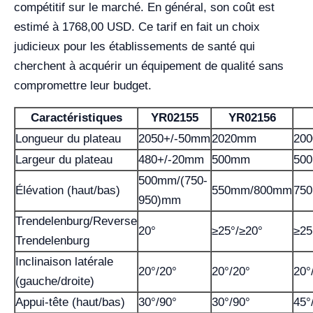
compétitif sur le marché. En général, son coût est
estimé à 1768,00 USD. Ce tarif en fait un choix
judicieux pour les établissements de santé qui
cherchent à acquérir un équipement de qualité sans
compromettre leur budget.
Caractéristiques
YR02155
YR02156
Longueur du plateau
2050+/-50mm
2020mm
20
Largeur du plateau
480+/-20mm
500mm
50
500mm/(750-
Élévation (haut/bas)
550mm/800mm
75
950)mm
Trendelenburg/Reverse
20°
≥25°/≥20°
≥25
Trendelenburg
Inclinaison latérale
20°/20°
20°/20°
20°
(gauche/droite)
Appui-tête (haut/bas)
30°/90°
30°/90°
45°