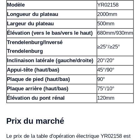
Modèle
YR02158
Longueur du plateau
2000mm
Largeur du plateau
500mm
Élévation (vers le bas/vers le haut)
680mm/930mm
Trendelenburg/Inversé
≥25°/≥25°
Trendelenburg
Inclinaison latérale (gauche/droite)
20°/20°
Appui-tête (haut/bas)
45°/90°
Plaque de pied (haut/bas)
90°
Plaque arrière (haut/bas)
75°/10°
Élévation du pont rénal
120mm
Prix du marché
Le prix de la table d'opération électrique YR02158 est