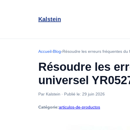
Kalstein
Accueil
›
Blog
›
Résoudre les erreurs fréquentes du f
Résoudre les err
universel YR0527
Par Kalstein
·
Publié le:
29 juin 2026
Catégorie:
articulos-de-productos