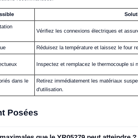
ssible
Solut
tation
Vérifiez les connexions électriques et assur
que
Réduisez la température et laissez le four re
ectueux
Inspectez et remplacez le thermocouple si 
riés dans le
Retirez immédiatement les matériaux suspec
d'utilisation.
t Posées
 maximales que le YR05279 peut atteindre ?