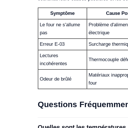
Symptôme
Cause Po
Le four ne s'allume
Problème d'alimen
pas
électrique
Erreur E-03
Surcharge thermi
Lectures
Thermocouple déf
incohérentes
Matériaux inapprop
Odeur de brûlé
four
Questions Fréquemmen
Quelles sont les températures