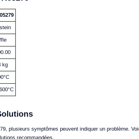
05279
stein
fle
00.00
 kg
00°C
600°C
olutions
05279, plusieurs symptômes peuvent indiquer un problème. Vo
solutions recommandées.