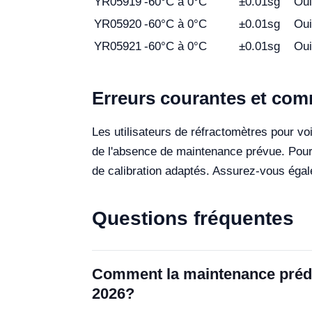
YR05919
-60°C à 0°C
±0.01sg
Oui
YR05920
-60°C à 0°C
±0.01sg
Oui
YR05921
-60°C à 0°C
±0.01sg
Oui
Erreurs courantes et comm
Les utilisateurs de réfractomètres pour v
de l'absence de maintenance prévue. Pour év
de calibration adaptés. Assurez-vous égale
Questions fréquentes
Comment la maintenance prédict
2026?