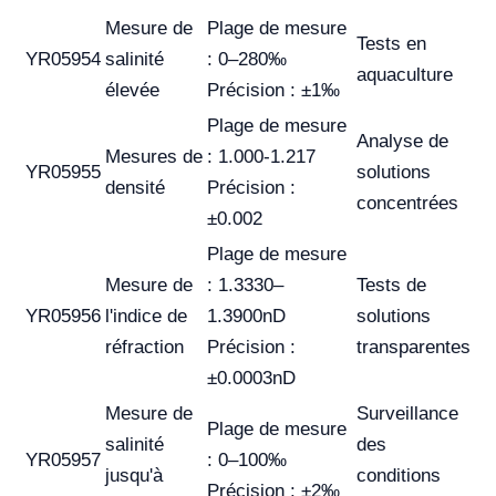
Mesure de
Plage de mesure
Tests en
YR05954
salinité
: 0–280‰
aquaculture
élevée
Précision : ±1‰
Plage de mesure
Analyse de
Mesures de
: 1.000-1.217
YR05955
solutions
densité
Précision :
concentrées
±0.002
Plage de mesure
Mesure de
: 1.3330–
Tests de
YR05956
l'indice de
1.3900nD
solutions
réfraction
Précision :
transparentes
±0.0003nD
Mesure de
Surveillance
Plage de mesure
salinité
des
YR05957
: 0–100‰
jusqu'à
conditions
Précision : ±2‰