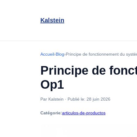
Kalstein
Accueil
›
Blog
›
Principe de fonctionnement du sys
Principe de fon
Op1
Par Kalstein
·
Publié le:
28 juin 2026
Catégorie:
articulos-de-productos