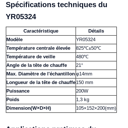
Spécifications techniques du
YR05324
Caractéristique
Détails
Modèle
YR05324
Température centrale élevée
825℃±50℃
Température de veille
480℃
Angle de la tête de chauffe
21°
Max. Diamètre de l'échantillon
φ14mm
Longueur de la tête de chauffe
150 mm
Puissance
200W
Poids
1,3 kg
Dimension(W×D×H)
105×152×200(mm)