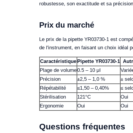
robustesse, son exactitude et sa précisio
Prix du marché
Le prix de la pipette YR03730-1 est compéti
de l'instrument, en faisant un choix idéal p
Caractéristique
Pipette YR03730-1
Aut
Plage de volume
0.5 – 10 μl
Varié
Précision
±2,5 – 1,0 %
± sel
Répétabilité
≤1,50 – 0,40%
≤ sel
Stérilisation
121°C
Oui
Ergonomie
Oui
Oui
Questions fréquentes