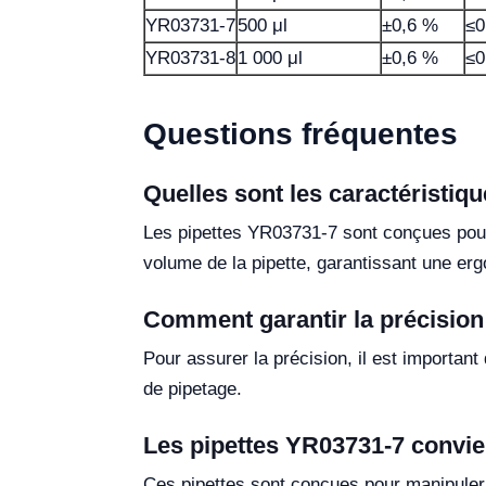
YR03731-7
500 μl
±0,6 %
≤0
YR03731-8
1 000 μl
±0,6 %
≤0
Questions fréquentes
Quelles sont les caractéristiq
Les pipettes YR03731-7 sont conçues pour u
volume de la pipette, garantissant une er
Comment garantir la précision l
Pour assurer la précision, il est important
de pipetage.
Les pipettes YR03731-7 convien
Ces pipettes sont conçues pour manipuler u