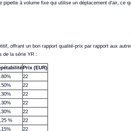
pipette à volume fixe qui utilise un déplacement d'air, ce qu
if, offrant un bon rapport qualité-prix par rapport aux autre
s de la série YR :
pétabilité
Prix (EUR)
.80%
22
.50%
22
.30%
22
.30%
22
.30%
22
,25 %
22
,15%
22