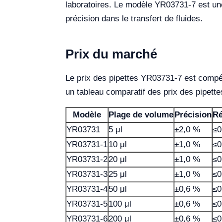
laboratoires. Le modèle YR03731-7 est une 
précision dans le transfert de fluides.
Prix du marché
Le prix des pipettes YR03731-7 est compétit
un tableau comparatif des prix des pipette
Modèle
Plage de volume
Précision
Ré
YR03731
5 μl
±2,0 %
≤0
YR03731-1
10 μl
±1,0 %
≤0
YR03731-2
20 μl
±1,0 %
≤0
YR03731-3
25 μl
±1,0 %
≤0
YR03731-4
50 μl
±0,6 %
≤0
YR03731-5
100 μl
±0,6 %
≤0
YR03731-6
200 μl
±0,6 %
≤0