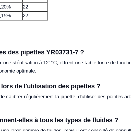
,20%
22
,15%
22
ues des pipettes YR03731-7 ?
ne stérilisation à 121°C, offrent une faible force de fonctio
gonomie optimale.
ors de l'utilisation des pipettes ?
 de calibrer régulièrement la pipette, d'utiliser des pointes 
nent-elles à tous les types de fluides ?
ne large gamme de fluides, mais il est conseillé de consult