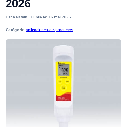
2026
Par Kalstein
·
Publié le:
16 mai 2026
Catégorie:
aplicaciones-de-productos