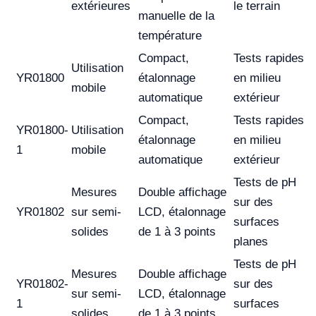
extérieures
le terrain
manuelle de la
température
Compact,
Tests rapides
Utilisation
YR01800
étalonnage
en milieu
mobile
automatique
extérieur
Compact,
Tests rapides
YR01800-
Utilisation
étalonnage
en milieu
1
mobile
automatique
extérieur
Tests de pH
Mesures
Double affichage
sur des
YR01802
sur semi-
LCD, étalonnage
surfaces
solides
de 1 à 3 points
planes
Tests de pH
Mesures
Double affichage
YR01802-
sur des
sur semi-
LCD, étalonnage
1
surfaces
solides
de 1 à 3 points