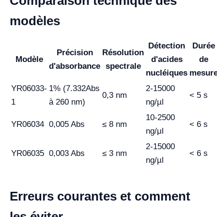
Comparaison technique des
modèles
Détection
Durée
Précision
Résolution
Modèle
d'acides
de
d'absorbance
spectrale
nucléiques
mesur
YR06033-
1% (7.332Abs
2-15000
0,3 nm
< 5 s
1
à 260 nm)
ng/µl
10-2500
YR06034
0,005 Abs
≤ 8 nm
< 6 s
ng/μl
2-15000
YR06035
0,003 Abs
≤ 3 nm
< 6 s
ng/µl
Erreurs courantes et comment
les éviter