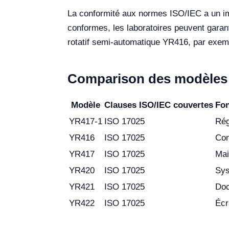
La conformité aux normes ISO/IEC a un imp
conformes, les laboratoires peuvent garant
rotatif semi-automatique YR416, par exemp
Comparison des modèles 
Modèle
Clauses ISO/IEC couvertes
Fon
YR417-1
ISO 17025
Rég
YR416
ISO 17025
Con
YR417
ISO 17025
Mai
YR420
ISO 17025
Sys
YR421
ISO 17025
Doc
YR422
ISO 17025
Écr