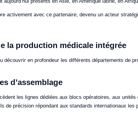
t aujourd’hui présents en Asie, en Amérique latine, en Afriq
bore activement avec ce partenaire, devenu un acteur straté
 la production médicale intégrée
u découvrir en profondeur les différents départements de pro
înes d’assemblage
dent les lignes dédiées aux blocs opératoires, aux unités 
ls de précision répondant aux standards internationaux les p