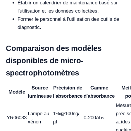
Établir un calendrier de maintenance basé sur
l'utilisation et les données collectées.
Former le personnel à l'utilisation des outils de
diagnostic.
Comparaison des modèles
disponibles de micro-
spectrophotomètres
Source
Précision de
Gamme
Meil
Modèle
lumineuse
l'absorbance
d'absorbance
po
Mesur
Lampe au
1%@100ng/
précis
YR06033
0-200Abs
xénon
µI
acides
nucléi