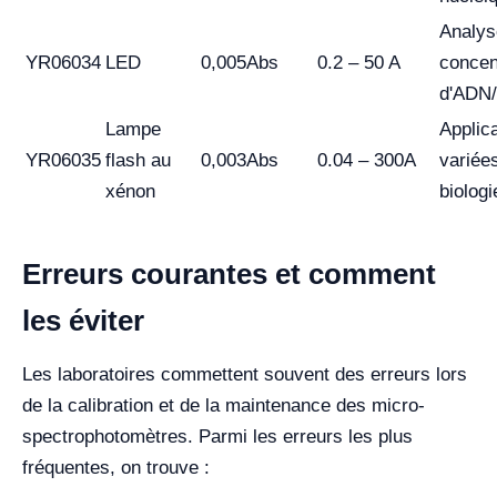
Analys
YR06034
LED
0,005Abs
0.2 – 50 A
concen
d'ADN
Lampe
Applic
YR06035
flash au
0,003Abs
0.04 – 300A
variée
xénon
biologi
Erreurs courantes et comment
les éviter
Les laboratoires commettent souvent des erreurs lors
de la calibration et de la maintenance des micro-
spectrophotomètres. Parmi les erreurs les plus
fréquentes, on trouve :