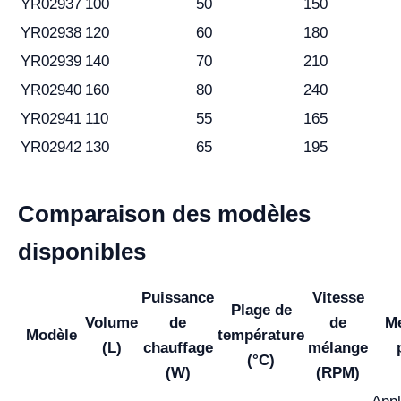
YR02937
100
50
150
YR02938
120
60
180
YR02939
140
70
210
YR02940
160
80
240
YR02941
110
55
165
YR02942
130
65
195
Comparaison des modèles
disponibles
Puissance
Vitesse
Plage de
Volume
de
de
Me
Modèle
température
(L)
chauffage
mélange
(°C)
(W)
(RPM)