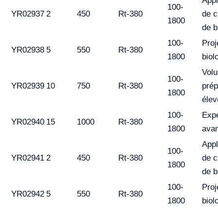
Appl
100-
YR02937
2
450
Rt-380
de c
1800
de 
100-
Proj
YR02938
5
550
Rt-380
1800
biol
Vol
100-
YR02939
10
750
Rt-380
prép
1800
élev
100-
Exp
YR02940
15
1000
Rt-380
1800
ava
Appl
100-
YR02941
2
450
Rt-380
de c
1800
de 
100-
Proj
YR02942
5
550
Rt-380
1800
biol