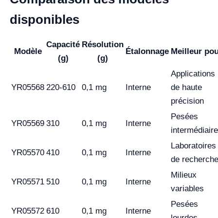
disponibles
Capacité
Résolution
Modèle
Étalonnage
Meilleur po
(g)
(g)
Applications
YR05568
220-610
0,1 mg
Interne
de haute
précision
Pesées
YR05569
310
0,1 mg
Interne
intermédiair
Laboratoires
YR05570
410
0,1 mg
Interne
de recherch
Milieux
YR05571
510
0,1 mg
Interne
variables
Pesées
YR05572
610
0,1 mg
Interne
lourdes