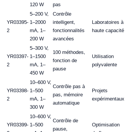
120 W
pas
5–200 V,
Contrôle
YR03395-
1–2000
intelligent,
Laboratoires à
2
mA, 1–
fonctionnalités
haute capacité
200 W
avancées
5–300 V,
100 méthodes,
YR03397-
1–1500
Utilisation
fonction de
2
mA, 1–
polyvalente
pause
450 W
10–600 V,
Contrôle pas à
YR03398-
1–500
Projets
pas, mémoire
2
mA, 1–
expérimentaux
automatique
300 W
10–600 V,
Contrôle de
YR03399-
1–500
Optimisation
pause,